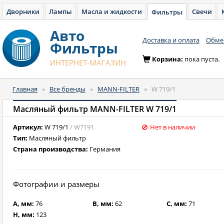
Дворники
Лампы
Масла и жидкости
Свечи
Фильтры
Авто
Доставка и оплата
Обмен
Фильтры
Корзина:
пока пуста.
ИНТЕРНЕТ-МАГАЗИН
Главная
»
Все бренды
»
MANN-FILTER
»
W 719/1
Масляный фильтр MANN-FILTER W 719/1
Артикул:
W 719/1
/ W7191
Нет в наличии
Тип:
Масляный фильтр
Страна производства:
Германия
Фотографии и размеры
A, мм:
76
B, мм:
62
C, мм:
71
H, мм:
123