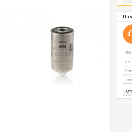
Пом
От