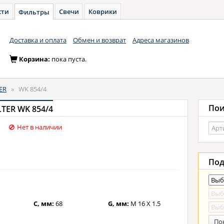
сти
Свечи
Коврики
Фильтры
Доставка и оплата
Обмен и возврат
Адреса магазинов
Корзина:
пока пуста.
ER
»
WK 854/4
Пои
TER WK 854/4
Нет в наличии
Под
C, мм:
68
G, мм:
M 16 X 1.5
По