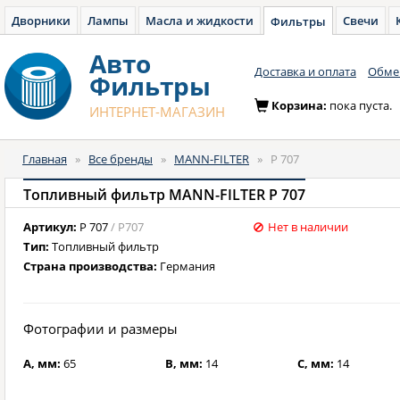
Дворники
Лампы
Масла и жидкости
Свечи
Фильтры
Авто
Доставка и оплата
Обмен
Фильтры
Корзина:
пока пуста.
ИНТЕРНЕТ-МАГАЗИН
Главная
»
Все бренды
»
MANN-FILTER
»
P 707
Топливный фильтр MANN-FILTER P 707
Артикул:
P 707
/ P707
Нет в наличии
Тип:
Топливный фильтр
Страна производства:
Германия
Фотографии и размеры
A, мм:
65
B, мм:
14
C, мм:
14