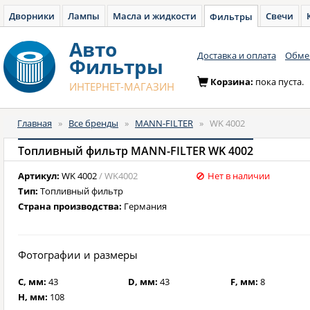
Дворники
Лампы
Масла и жидкости
Свечи
Фильтры
Авто
Доставка и оплата
Обмен
Фильтры
Корзина:
пока пуста.
ИНТЕРНЕТ-МАГАЗИН
Главная
»
Все бренды
»
MANN-FILTER
»
WK 4002
Топливный фильтр MANN-FILTER WK 4002
Артикул:
WK 4002
/ WK4002
Нет в наличии
Тип:
Топливный фильтр
Страна производства:
Германия
Фотографии и размеры
C, мм:
43
D, мм:
43
F, мм:
8
H, мм:
108