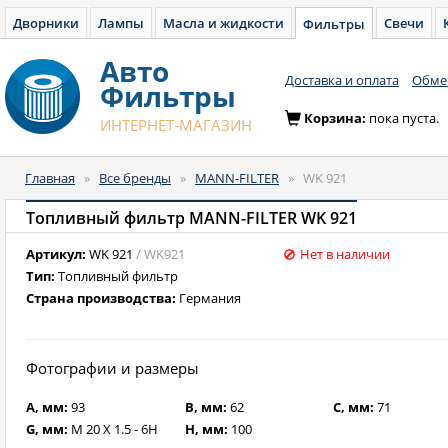
Дворники
Лампы
Масла и жидкости
Свечи
Фильтры
Авто
Доставка и оплата
Обмен
Фильтры
Корзина:
пока пуста.
ИНТЕРНЕТ-МАГАЗИН
Главная
»
Все бренды
»
MANN-FILTER
»
WK 921
Топливный фильтр MANN-FILTER WK 921
Артикул:
WK 921
/ WK921
Нет в наличии
Тип:
Топливный фильтр
Страна производства:
Германия
Фотографии и размеры
A, мм:
93
B, мм:
62
C, мм:
71
G, мм:
M 20 X 1.5 - 6H
H, мм:
100