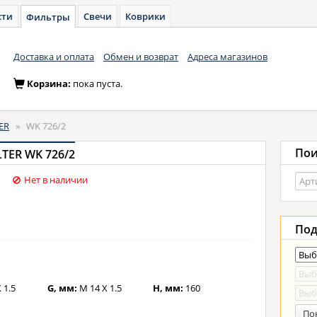
сти
Свечи
Коврики
Фильтры
Доставка и оплата
Обмен и возврат
Адреса магазинов
Корзина:
пока пуста.
ER
»
WK 726/2
Пои
TER WK 726/2
Нет в наличии
Под
 1.5
G, мм:
M 14 X 1.5
H, мм:
160
По