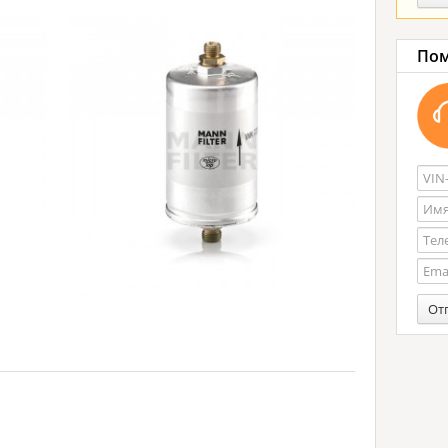
Пом
От