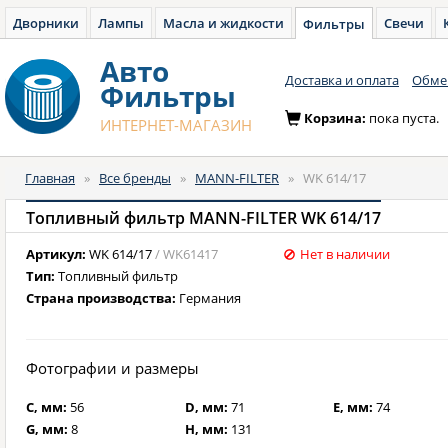
Дворники
Лампы
Масла и жидкости
Свечи
Фильтры
Авто
Доставка и оплата
Обмен
Фильтры
Корзина:
пока пуста.
ИНТЕРНЕТ-МАГАЗИН
Главная
»
Все бренды
»
MANN-FILTER
»
WK 614/17
Топливный фильтр MANN-FILTER WK 614/17
Артикул:
WK 614/17
/ WK61417
Нет в наличии
Тип:
Топливный фильтр
Страна производства:
Германия
Фотографии и размеры
C, мм:
56
D, мм:
71
E, мм:
74
G, мм:
8
H, мм:
131