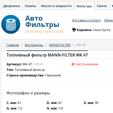
Дворники
Лампы
Масла и жидкости
Свечи
Фильтры
Авто
Доставка и оплата
Обмен
Фильтры
Корзина:
пока пуста.
ИНТЕРНЕТ-МАГАЗИН
Главная
»
Все бренды
»
MANN-FILTER
»
WK 47
Топливный фильтр MANN-FILTER WK 47
Артикул:
WK 47
/ WK47
Нет в наличии
Тип:
Топливный фильтр
Страна производства:
Германия
Фотографии и размеры
C, мм:
61
D, мм:
67
E, мм:
90
G, мм:
7,2
H, мм:
131