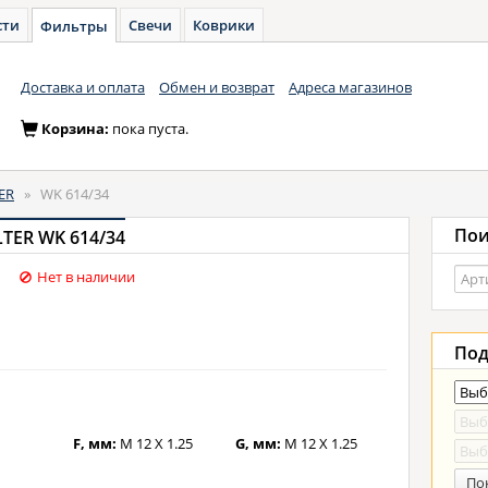
сти
Свечи
Коврики
Фильтры
Доставка и оплата
Обмен и возврат
Адреса магазинов
Корзина:
пока пуста.
ER
»
WK 614/34
Пои
TER WK 614/34
Нет в наличии
Под
F, мм:
M 12 X 1.25
G, мм:
M 12 X 1.25
По