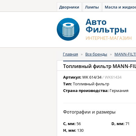
Дворники
Лампы
Масла и жидко
Авто
Фильтры
ИНТЕРНЕТ-МАГАЗИН
Главная
»
Все бренды
»
MANN-FILT
Топливный фильтр MANN-FIL
Артикул:
WK 614/34
/ WK61434
Тип:
Топливный фильтр
Страна производства:
Германия
Фотографии и размеры
C, мм:
56
D, мм:
71
H, мм:
130