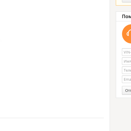
Пом
От