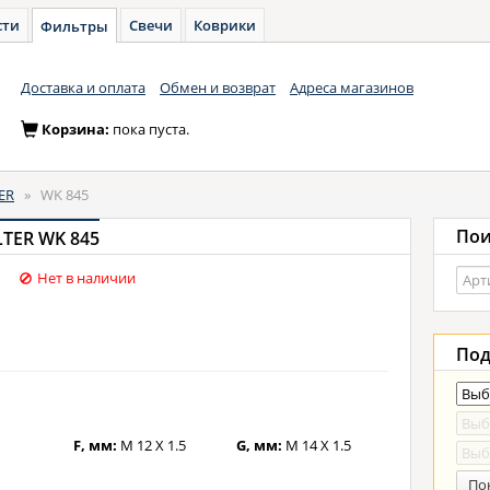
сти
Свечи
Коврики
Фильтры
Доставка и оплата
Обмен и возврат
Адреса магазинов
Корзина:
пока пуста.
ER
»
WK 845
Пои
TER WK 845
Нет в наличии
Под
F, мм:
M 12 X 1.5
G, мм:
M 14 X 1.5
По