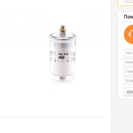
Пом
От