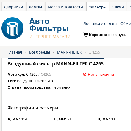
Дворники
Лампы
Масла и жидкости
Свечи
Фильтры
Авто
Доставка и оплата
Обмен
Фильтры
Корзина:
пока пуста.
ИНТЕРНЕТ-МАГАЗИН
Главная
»
Все бренды
»
MANN-FILTER
»
C 4265
Воздушный фильтр MANN-FILTER C 4265
Артикул:
C 4265
/ C4265
Нет в наличии
Тип:
Воздушный фильтр
Страна производства:
Германия
Фотографии и размеры
A, мм:
419
B, мм:
215
H, мм:
43