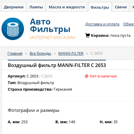
Дворники
Лампы
Масла и жидкости
Свечи
Фильтры
Авто
Доставка и оплата
Обмен
Фильтры
Корзина:
пока пуста.
ИНТЕРНЕТ-МАГАЗИН
Главная
»
Все бренды
»
MANN-FILTER
»
C 2653
Воздушный фильтр MANN-FILTER C 2653
Артикул:
C 2653
/ C2653
Нет в наличии
Тип:
Воздушный фильтр
Страна производства:
Германия
Фотографии и размеры
A, мм:
253
B, мм:
149
H, мм:
35