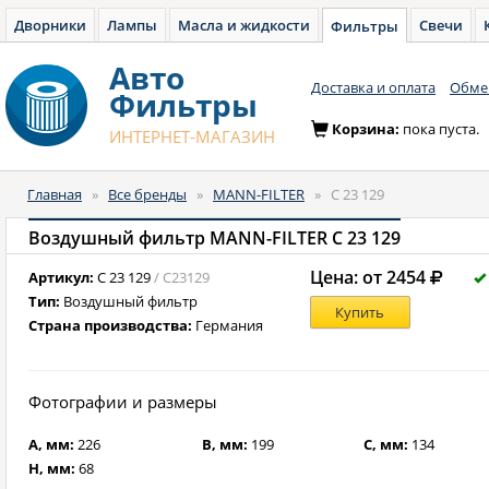
Дворники
Лампы
Масла и жидкости
Свечи
Фильтры
Авто
Доставка и оплата
Обмен
Фильтры
Корзина:
пока пуста.
ИНТЕРНЕТ-МАГАЗИН
Главная
»
Все бренды
»
MANN-FILTER
»
C 23 129
Воздушный фильтр MANN-FILTER C 23 129
Цена: от 2454
Артикул:
C 23 129
/ C23129
Тип:
Воздушный фильтр
Купить
Страна производства:
Германия
Фотографии и размеры
A, мм:
226
B, мм:
199
C, мм:
134
H, мм:
68