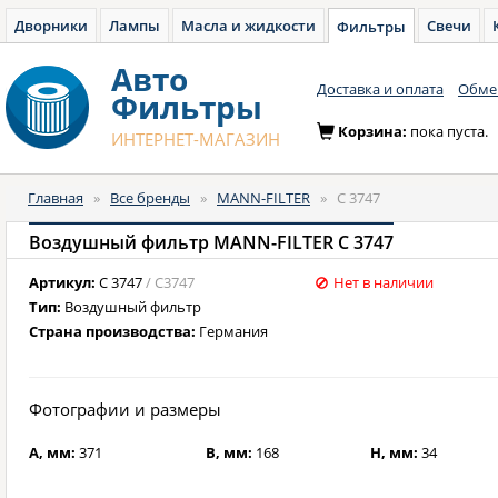
Дворники
Лампы
Масла и жидкости
Свечи
Фильтры
Авто
Доставка и оплата
Обмен
Фильтры
Корзина:
пока пуста.
ИНТЕРНЕТ-МАГАЗИН
Главная
»
Все бренды
»
MANN-FILTER
»
C 3747
Воздушный фильтр MANN-FILTER C 3747
Артикул:
C 3747
/ C3747
Нет в наличии
Тип:
Воздушный фильтр
Страна производства:
Германия
Фотографии и размеры
A, мм:
371
B, мм:
168
H, мм:
34