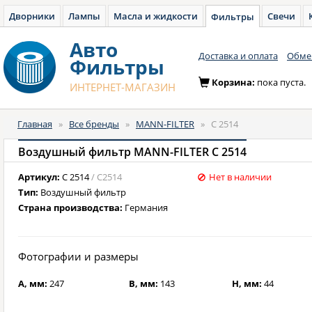
Дворники
Лампы
Масла и жидкости
Свечи
Фильтры
Авто
Доставка и оплата
Обмен
Фильтры
Корзина:
пока пуста.
ИНТЕРНЕТ-МАГАЗИН
Главная
»
Все бренды
»
MANN-FILTER
»
C 2514
Воздушный фильтр MANN-FILTER C 2514
Артикул:
C 2514
/ C2514
Нет в наличии
Тип:
Воздушный фильтр
Страна производства:
Германия
Фотографии и размеры
A, мм:
247
B, мм:
143
H, мм:
44