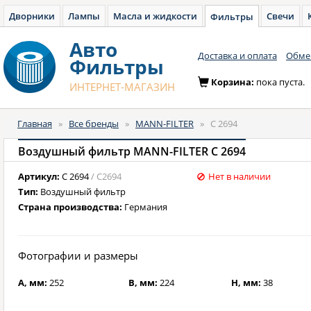
Дворники
Лампы
Масла и жидкости
Свечи
Фильтры
Авто
Доставка и оплата
Обмен
Фильтры
Корзина:
пока пуста.
ИНТЕРНЕТ-МАГАЗИН
Главная
»
Все бренды
»
MANN-FILTER
»
C 2694
Воздушный фильтр MANN-FILTER C 2694
Артикул:
C 2694
/ C2694
Нет в наличии
Тип:
Воздушный фильтр
Страна производства:
Германия
Фотографии и размеры
A, мм:
252
B, мм:
224
H, мм:
38