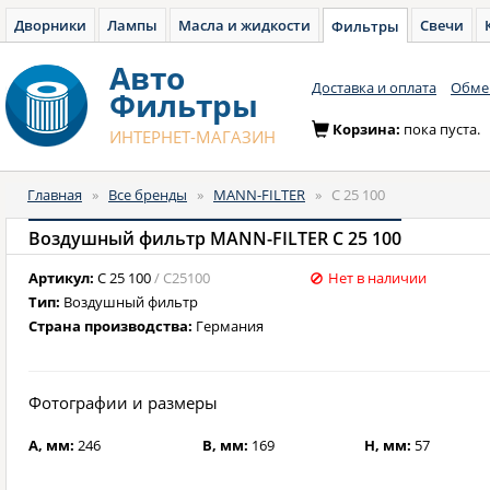
Дворники
Лампы
Масла и жидкости
Свечи
Фильтры
Авто
Доставка и оплата
Обмен
Фильтры
Корзина:
пока пуста.
ИНТЕРНЕТ-МАГАЗИН
Главная
»
Все бренды
»
MANN-FILTER
»
C 25 100
Воздушный фильтр MANN-FILTER C 25 100
Артикул:
C 25 100
/ C25100
Нет в наличии
Тип:
Воздушный фильтр
Страна производства:
Германия
Фотографии и размеры
A, мм:
246
B, мм:
169
H, мм:
57