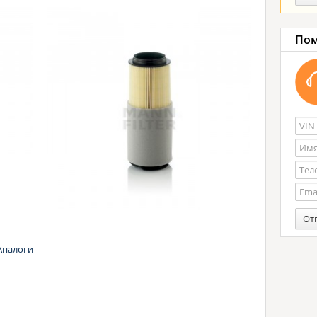
Пом
От
Аналоги