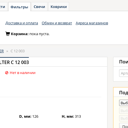
сти
Свечи
Коврики
Фильтры
Доставка и оплата
Обмен и возврат
Адреса магазинов
Корзина:
пока пуста.
ER
»
C 12 003
Пои
ER C 12 003
Нет в наличии
Под
D, мм:
126
H, мм:
313
По