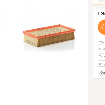
Пом
От