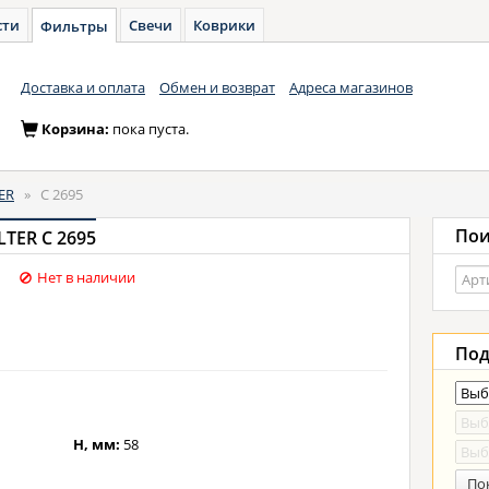
сти
Свечи
Коврики
Фильтры
Доставка и оплата
Обмен и возврат
Адреса магазинов
Корзина:
пока пуста.
ER
»
C 2695
Пои
TER C 2695
Нет в наличии
Под
H, мм:
58
По