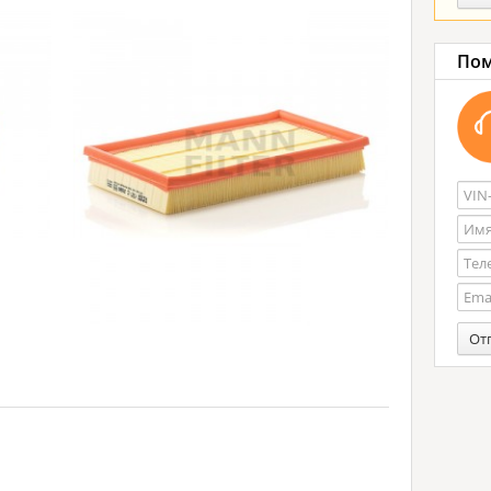
Пом
От