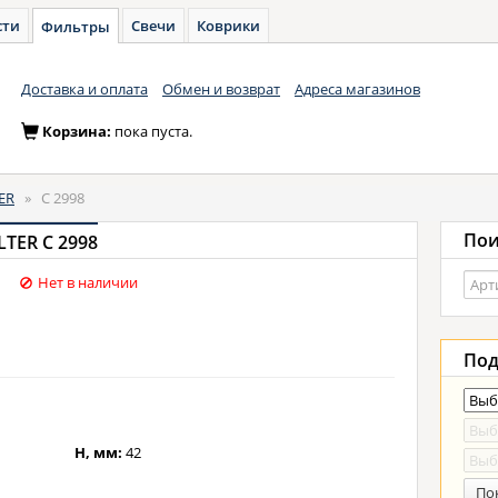
сти
Свечи
Коврики
Фильтры
Доставка и оплата
Обмен и возврат
Адреса магазинов
Корзина:
пока пуста.
ER
»
C 2998
Пои
TER C 2998
Нет в наличии
Под
H, мм:
42
По