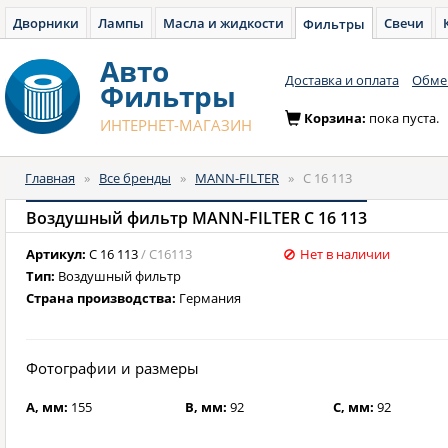
Дворники
Лампы
Масла и жидкости
Свечи
Фильтры
Авто
Доставка и оплата
Обмен
Фильтры
Корзина:
пока пуста.
ИНТЕРНЕТ-МАГАЗИН
Главная
»
Все бренды
»
MANN-FILTER
»
C 16 113
Воздушный фильтр MANN-FILTER C 16 113
Артикул:
C 16 113
/ C16113
Нет в наличии
Тип:
Воздушный фильтр
Страна производства:
Германия
Фотографии и размеры
A, мм:
155
B, мм:
92
C, мм:
92