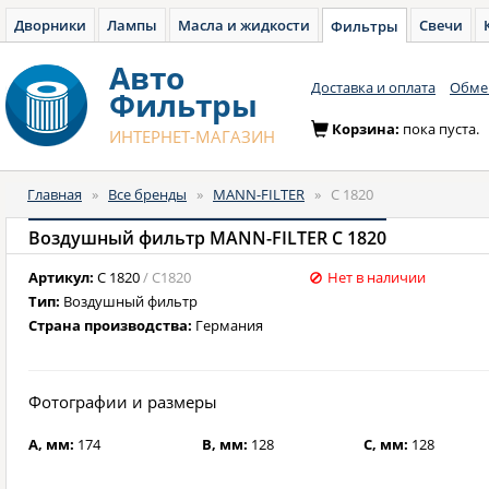
Дворники
Лампы
Масла и жидкости
Свечи
Фильтры
Авто
Доставка и оплата
Обмен
Фильтры
Корзина:
пока пуста.
ИНТЕРНЕТ-МАГАЗИН
Главная
»
Все бренды
»
MANN-FILTER
»
C 1820
Воздушный фильтр MANN-FILTER C 1820
Артикул:
C 1820
/ C1820
Нет в наличии
Тип:
Воздушный фильтр
Страна производства:
Германия
Фотографии и размеры
A, мм:
174
B, мм:
128
C, мм:
128