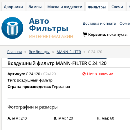
Дворники
Лампы
Масла и жидкости
Свечи
Фильтры
Авто
Доставка и оплата
Обмен
Фильтры
Корзина:
пока пуста.
ИНТЕРНЕТ-МАГАЗИН
Главная
»
Все бренды
»
MANN-FILTER
»
C 24 120
Воздушный фильтр MANN-FILTER C 24 120
Артикул:
C 24 120
/ C24120
Нет в наличии
Тип:
Воздушный фильтр
Страна производства:
Германия
Фотографии и размеры
A, мм:
240
B, мм:
120
H, мм:
60