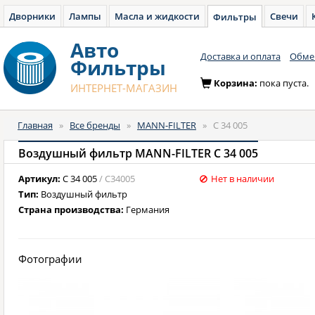
Дворники
Лампы
Масла и жидкости
Свечи
Фильтры
Авто
Доставка и оплата
Обмен
Фильтры
Корзина:
пока пуста.
ИНТЕРНЕТ-МАГАЗИН
Главная
»
Все бренды
»
MANN-FILTER
»
C 34 005
Воздушный фильтр MANN-FILTER C 34 005
Артикул:
C 34 005
/ C34005
Нет в наличии
Тип:
Воздушный фильтр
Страна производства:
Германия
Фотографии