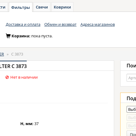
сти
Свечи
Коврики
Фильтры
Доставка и оплата
Обмен и возврат
Адреса магазинов
Корзина:
пока пуста.
ER
»
C 3873
Пои
TER C 3873
Нет в наличии
Под
H, мм:
37
По