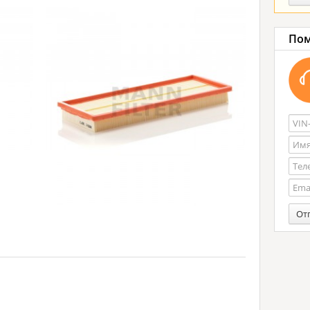
Пом
От