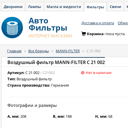
Дворники
Лампы
Масла и жидкости
Свечи
Фильтры
Авто
Доставка и оплата
Обмен
Фильтры
Корзина:
пока пуста.
ИНТЕРНЕТ-МАГАЗИН
Главная
»
Все бренды
»
MANN-FILTER
»
C 21 002
Воздушный фильтр MANN-FILTER C 21 002
Артикул:
C 21 002
/ C21002
Нет в наличии
Тип:
Воздушный фильтр
Страна производства:
Германия
Фотографии и размеры
A, мм:
208
B, мм:
188
H, мм:
68