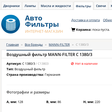
Дворники
Лампы
Масла и жидкости
Свечи
Фильтры
Авто
Доставка и оплата
Обмен
Фильтры
Корзина:
пока пуста.
ИНТЕРНЕТ-МАГАЗИН
Главная
»
Все бренды
»
MANN-FILTER
»
C 1380/3
Воздушный фильтр MANN-FILTER C 1380/3
Артикул:
C 1380/3
/ C13803
Нет в наличии
Тип:
Воздушный фильтр
Страна производства:
Германия
Фотографии и размеры
A, мм:
128
B, мм:
86
H, мм:
220