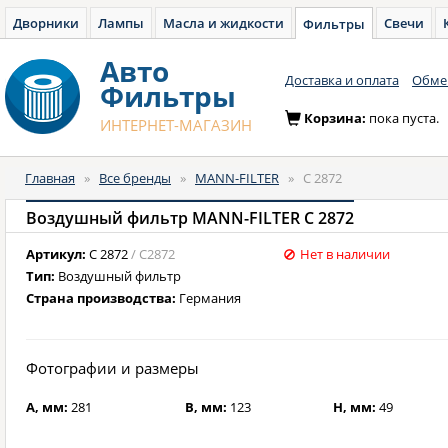
Дворники
Лампы
Масла и жидкости
Свечи
Фильтры
Авто
Доставка и оплата
Обмен
Фильтры
Корзина:
пока пуста.
ИНТЕРНЕТ-МАГАЗИН
Главная
»
Все бренды
»
MANN-FILTER
»
C 2872
Воздушный фильтр MANN-FILTER C 2872
Артикул:
C 2872
/ C2872
Нет в наличии
Тип:
Воздушный фильтр
Страна производства:
Германия
Фотографии и размеры
A, мм:
281
B, мм:
123
H, мм:
49