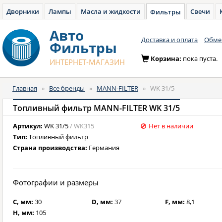
Дворники
Лампы
Масла и жидкости
Свечи
Фильтры
Авто
Доставка и оплата
Обмен
Фильтры
Корзина:
пока пуста.
ИНТЕРНЕТ-МАГАЗИН
Главная
»
Все бренды
»
MANN-FILTER
»
WK 31/5
Топливный фильтр MANN-FILTER WK 31/5
Артикул:
WK 31/5
/ WK315
Нет в наличии
Тип:
Топливный фильтр
Страна производства:
Германия
Фотографии и размеры
C, мм:
30
D, мм:
37
F, мм:
8,1
H, мм:
105