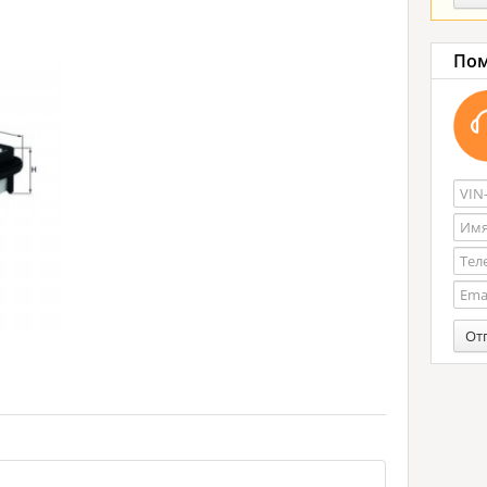
Пом
От