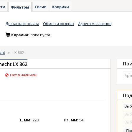
сти
Свечи
Коврики
Фильтры
Доставка и оплата
Обмен и возврат
Адреса магазинов
Корзина:
пока пуста.
cht
»
LX 862
Пои
echt LX 862
Нет в наличии
Под
L, мм:
228
H1, мм:
54
По