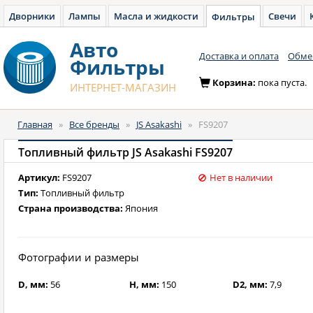
Дворники
Лампы
Масла и жидкости
Свечи
Фильтры
Авто
Доставка и оплата
Обмен
Фильтры
Корзина:
пока пуста.
ИНТЕРНЕТ-МАГАЗИН
Главная
»
Все бренды
»
JS Asakashi
»
FS9207
Топливный фильтр JS Asakashi FS9207
Артикул:
FS9207
Нет в наличии
Тип:
Топливный фильтр
Страна производства:
Япония
Фотографии и размеры
D, мм:
56
H, мм:
150
D2, мм:
7,9