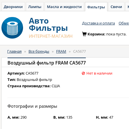
Дворники
Лампы
Масла и жидкости
Свечи
Фильтры
Авто
Доставка и оплата
Обмен
Фильтры
Корзина:
пока пуста.
ИНТЕРНЕТ-МАГАЗИН
Главная
»
Все бренды
»
FRAM
»
CA5677
Воздушный фильтр FRAM CA5677
Артикул:
CA5677
Нет в наличии
Тип:
Воздушный фильтр
Страна производства:
США
Фотографии и размеры
A, мм:
290
B, мм:
135
H, мм:
47