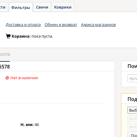
сти
Свечи
Коврики
Фильтры
Доставка и оплата
Обмен и возврат
Адреса магазинов
Корзина:
пока пуста.
A5578
Пои
5578
Нет в наличии
Под
H, мм:
46
По