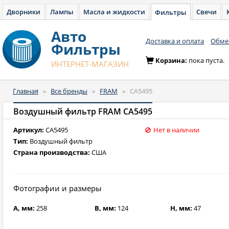
Дворники
Лампы
Масла и жидкости
Свечи
Фильтры
Авто
Доставка и оплата
Обмен
Фильтры
Корзина:
пока пуста.
ИНТЕРНЕТ-МАГАЗИН
Главная
»
Все бренды
»
FRAM
»
CA5495
Воздушный фильтр FRAM CA5495
Артикул:
CA5495
Нет в наличии
Тип:
Воздушный фильтр
Страна производства:
США
Фотографии и размеры
A, мм:
258
B, мм:
124
H, мм:
47