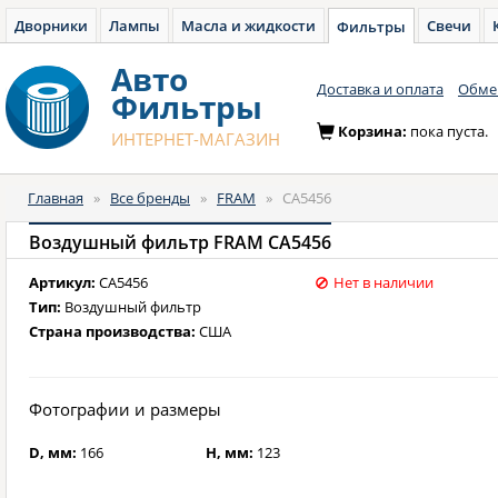
Дворники
Лампы
Масла и жидкости
Свечи
Фильтры
Авто
Доставка и оплата
Обмен
Фильтры
Корзина:
пока пуста.
ИНТЕРНЕТ-МАГАЗИН
Главная
»
Все бренды
»
FRAM
»
CA5456
Воздушный фильтр FRAM CA5456
Артикул:
CA5456
Нет в наличии
Тип:
Воздушный фильтр
Страна производства:
США
Фотографии и размеры
D, мм:
166
H, мм:
123