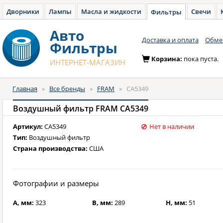
Дворники
Лампы
Масла и жидкости
Свечи
Фильтры
Авто
Доставка и оплата
Обмен
Фильтры
Корзина:
пока пуста.
ИНТЕРНЕТ-МАГАЗИН
Главная
»
Все бренды
»
FRAM
»
CA5349
Воздушный фильтр FRAM CA5349
Артикул:
CA5349
Нет в наличии
Тип:
Воздушный фильтр
Страна производства:
США
Фотографии и размеры
A, мм:
323
B, мм:
289
H, мм:
51