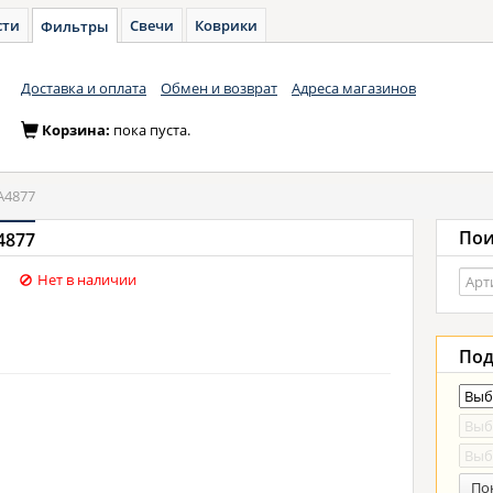
сти
Свечи
Коврики
Фильтры
Доставка и оплата
Обмен и возврат
Адреса магазинов
Корзина:
пока пуста.
A4877
Пои
4877
Нет в наличии
Под
По