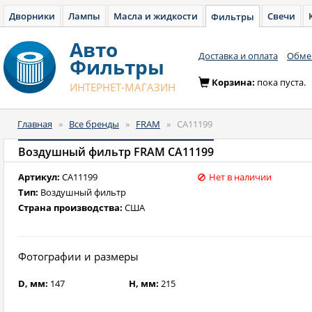
Дворники
Лампы
Масла и жидкости
Свечи
Фильтры
Авто
Доставка и оплата
Обмен
Фильтры
Корзина:
пока пуста.
ИНТЕРНЕТ-МАГАЗИН
Главная
»
Все бренды
»
FRAM
»
CA11199
Воздушный фильтр FRAM CA11199
Артикул:
CA11199
Нет в наличии
Тип:
Воздушный фильтр
Страна производства:
США
Фотографии и размеры
D, мм:
147
H, мм:
215