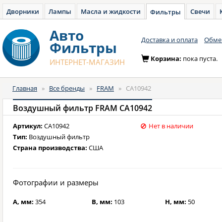
Дворники
Лампы
Масла и жидкости
Свечи
Фильтры
Авто
Доставка и оплата
Обмен
Фильтры
Корзина:
пока пуста.
ИНТЕРНЕТ-МАГАЗИН
Главная
»
Все бренды
»
FRAM
»
CA10942
Воздушный фильтр FRAM CA10942
Артикул:
CA10942
Нет в наличии
Тип:
Воздушный фильтр
Страна производства:
США
Фотографии и размеры
A, мм:
354
B, мм:
103
H, мм:
50