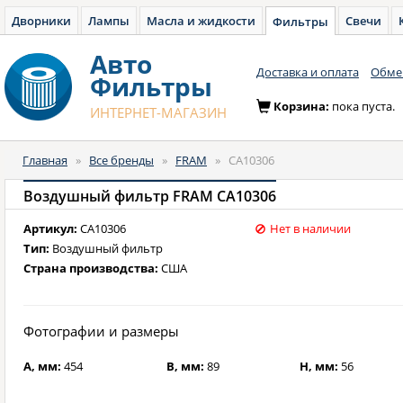
Дворники
Лампы
Масла и жидкости
Свечи
Фильтры
Авто
Доставка и оплата
Обмен
Фильтры
Корзина:
пока пуста.
ИНТЕРНЕТ-МАГАЗИН
Главная
»
Все бренды
»
FRAM
»
CA10306
Воздушный фильтр FRAM CA10306
Артикул:
CA10306
Нет в наличии
Тип:
Воздушный фильтр
Страна производства:
США
Фотографии и размеры
A, мм:
454
B, мм:
89
H, мм:
56