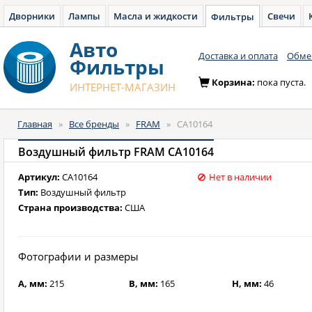
Дворники
Лампы
Масла и жидкости
Свечи
Фильтры
Авто
Доставка и оплата
Обмен
Фильтры
Корзина:
пока пуста.
ИНТЕРНЕТ-МАГАЗИН
Главная
»
Все бренды
»
FRAM
»
CA10164
Воздушный фильтр FRAM CA10164
Артикул:
CA10164
Нет в наличии
Тип:
Воздушный фильтр
Страна производства:
США
Фотографии и размеры
A, мм:
215
B, мм:
165
H, мм:
46