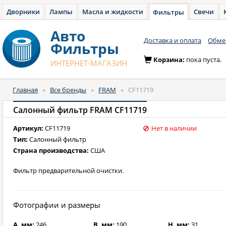
Дворники
Лампы
Масла и жидкости
Свечи
Фильтры
Авто
Доставка и оплата
Обмен
Фильтры
Корзина:
пока пуста.
ИНТЕРНЕТ-МАГАЗИН
Главная
»
Все бренды
»
FRAM
»
CF11719
Салонный фильтр FRAM CF11719
Артикул:
CF11719
Нет в наличии
Тип:
Салонный фильтр
Страна производства:
США
Фильтр предварительной очистки.
Фотографии и размеры
A, мм:
246
B, мм:
190
H, мм:
31