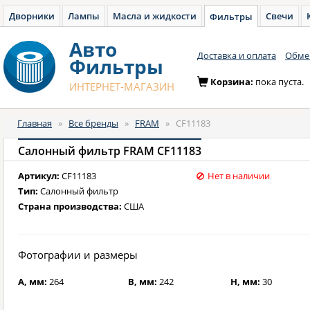
Дворники
Лампы
Масла и жидкости
Свечи
Фильтры
Авто
Доставка и оплата
Обмен
Фильтры
Корзина:
пока пуста.
ИНТЕРНЕТ-МАГАЗИН
Главная
»
Все бренды
»
FRAM
»
CF11183
Салонный фильтр FRAM CF11183
Артикул:
CF11183
Нет в наличии
Тип:
Салонный фильтр
Страна производства:
США
Фотографии и размеры
A, мм:
264
B, мм:
242
H, мм:
30