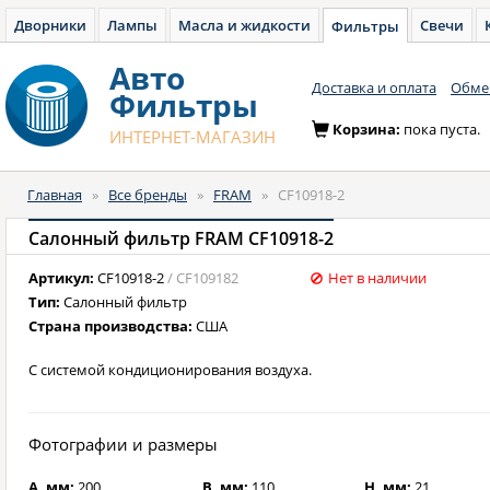
Дворники
Лампы
Масла и жидкости
Свечи
Фильтры
Авто
Доставка и оплата
Обмен
Фильтры
Корзина:
пока пуста.
ИНТЕРНЕТ-МАГАЗИН
Главная
»
Все бренды
»
FRAM
»
CF10918-2
Салонный фильтр FRAM CF10918-2
Артикул:
CF10918-2
/ CF109182
Нет в наличии
Тип:
Салонный фильтр
Страна производства:
США
С системой кондиционирования воздуха.
Фотографии и размеры
A, мм:
200
B, мм:
110
H, мм:
21