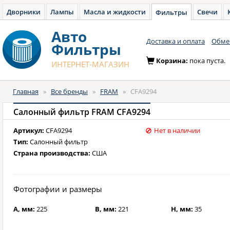
Дворники
Лампы
Масла и жидкости
Свечи
Фильтры
Авто
Доставка и оплата
Обмен
Фильтры
Корзина:
пока пуста.
ИНТЕРНЕТ-МАГАЗИН
Главная
»
Все бренды
»
FRAM
»
CFA9294
Салонный фильтр FRAM CFA9294
Артикул:
CFA9294
Нет в наличии
Тип:
Салонный фильтр
Страна производства:
США
Фотографии и размеры
A, мм:
225
B, мм:
221
H, мм:
35