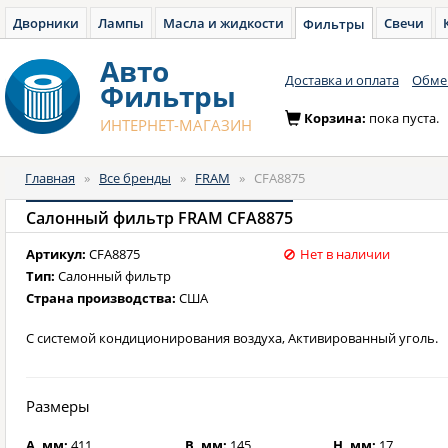
Дворники
Лампы
Масла и жидкости
Свечи
Фильтры
Авто
Доставка и оплата
Обмен
Фильтры
Корзина:
пока пуста.
ИНТЕРНЕТ-МАГАЗИН
Главная
»
Все бренды
»
FRAM
»
CFA8875
Салонный фильтр FRAM CFA8875
Артикул:
CFA8875
Нет в наличии
Тип:
Салонный фильтр
Страна производства:
США
С системой кондиционирования воздуха, Активированный уголь.
Размеры
A, мм:
411
B, мм:
145
H, мм:
17