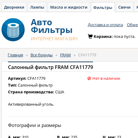
Дворники
Лампы
Масла и жидкости
Свечи
Фильтры
Авто
Доставка и оплата
Обмен
Фильтры
Корзина:
пока пуста.
ИНТЕРНЕТ-МАГАЗИН
Главная
»
Все бренды
»
FRAM
»
CFA11779
Салонный фильтр FRAM CFA11779
Артикул:
CFA11779
Нет в наличии
Тип:
Салонный фильтр
Страна производства:
США
Активированный уголь.
Фотографии и размеры
A, мм:
310
B, мм:
235
H, мм:
23