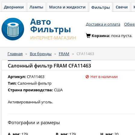
Дворники
Лампы
Масла и жидкости
Свечи
Фильтры
Авто
Доставка и оплата
Обмен
Фильтры
Корзина:
пока пуста.
ИНТЕРНЕТ-МАГАЗИН
Главная
»
Все бренды
»
FRAM
»
CFA11463
Салонный фильтр FRAM CFA11463
Артикул:
CFA11463
Нет в наличии
Тип:
Салонный фильтр
Страна производства:
США
Активированный уголь.
Фотографии и размеры
A, мм:
179
B, мм:
179
H, мм:
20