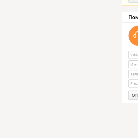
Пом
От