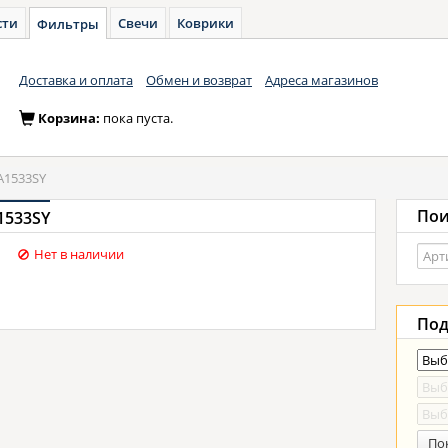
сти
Свечи
Коврики
Фильтры
Доставка и оплата
Обмен и возврат
Адреса магазинов
Корзина:
пока пуста.
A1533SY
Пои
1533SY
Нет в наличии
Под
По