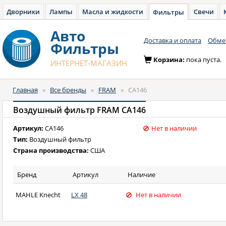
Дворники
Лампы
Масла и жидкости
Свечи
Фильтры
Авто
Доставка и оплата
Обмен
Фильтры
Корзина:
пока пуста.
ИНТЕРНЕТ-МАГАЗИН
Главная
»
Все бренды
»
FRAM
»
CA146
Воздушный фильтр FRAM CA146
Артикул:
CA146
Нет в наличии
Тип:
Воздушный фильтр
Страна производства:
США
Бренд
Артикул
Наличие
MAHLE Knecht
LX 48
Нет в наличии